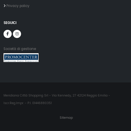
Privacy policy
SEGUICI
Società di gestione
Meridiana Città Shopping Srl - Via Kennedy, 27 42124 Reggio Emilia -
Iscr.Reg.Impr. - P.I. 01446880351
Sitemap